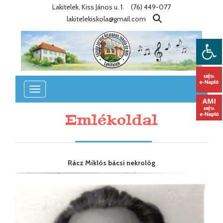
Lakitelek, Kiss János u. 1.
(76) 449-077
lakitelekiskola@gmail.com
Toggle
navigation
Emlékoldal
Rácz Miklós bácsi nekrológ