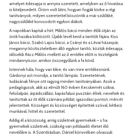
amelyet édesapja is annyira szeretett, amelyben az ő hivatása
is kiteljesedett. Öröm volt látni, hogyan fogják körbe a régi
tanítványok, milyen szeretettel köszöntik a már szülőkké,
nagyszülőkké korosodott egykori diákok.
A napokban kaptuk a hírt: Miklós bácsi minden élők útján az
örök hazába költözött. Újabb levél kerül a tanítók fájára. Kiss
János bácsi, Szabó Lajos bácsi, a Csányi és a Lévai házaspár,
megannyi köztiszteletben álló egykori tanító, köztük édesapja,
idősebb Rácz Miklós mellett az ő emléke előtt is tisztelgünk
mindannyiszor, amikor összegyűlünk a fa körül.
Istennek hála, hogy van kikre, és van mire emlékeznünk.
Gárdonyi azt mondja, a tanító lámpás. Szeretetének,
tudásának fénye ott ragyog minden tanítványában. Azok a
pedagógusok, akik az elmúlt 160 évben Kecskemét szikrai,
felsőalpári, árpádszállási, kapásfalusi pusztáin éltek, neveltek és
tanítottak az itt élők számára példát, igazodási pontot, mércét
jelentettek. Községet és közösséget építettek szóval, kétkezi
munkával, hittel és szeretettel.
Addig él a közösség, amíg születnek gyermekek – s ha
gyermekek születnek, szükség van példaadó életet élő
nevelőkre is. A Szentírásban, Dániel könyvében olvassuk: