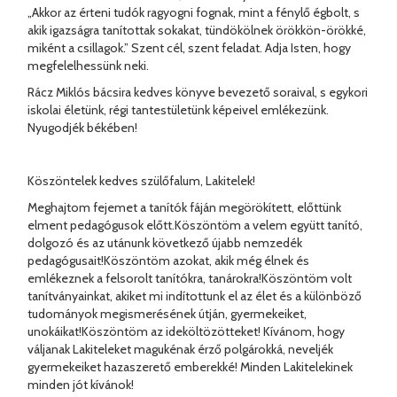
„Akkor az érteni tudók ragyogni fognak, mint a fénylő égbolt, s
akik igazságra tanítottak sokakat, tündökölnek örökkön-örökké,
miként a csillagok.” Szent cél, szent feladat. Adja Isten, hogy
megfelelhessünk neki.
Rácz Miklós bácsira kedves könyve bevezető soraival, s egykori
iskolai életünk, régi tantestületünk képeivel emlékezünk.
Nyugodjék békében!
Köszöntelek kedves szülőfalum, Lakitelek!
Meghajtom fejemet a tanítók fáján megörökített, előttünk
elment pedagógusok előtt.Köszöntöm a velem együtt tanító,
dolgozó és az utánunk következő újabb nemzedék
pedagógusait!Köszöntöm azokat, akik még élnek és
emlékeznek a felsorolt tanítókra, tanárokra!Köszöntöm volt
tanítványainkat, akiket mi indítottunk el az élet és a különböző
tudományok megismerésének útján, gyermekeiket,
unokáikat!Köszöntöm az ideköltözötteket! Kívánom, hogy
váljanak Lakiteleket magukénak érző polgárokká, neveljék
gyermekeiket hazaszerető emberekké! Minden Lakitelekinek
minden jót kívánok!