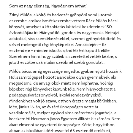
Sem az nagy ellenség, irigység nem árthat.”
Zrínyi Miklós, a költő és hadvezér gyönyörű sorai jutottak
eszembe, amikor ismét kezembe vettem Rácz Miklós bácsi
könyvét, amelyet a közoktatás lakiteleki kezdeteinek 150.
évfordulójára írt. Hiánypótló, gondos és nagy munka életrajzi
adatokkal, visszaemlékezésekkel, szemet gyönyörködtető és
szívet melengető régi fényképekkel. Annakidején – tíz
esztendeje – minden iskolás ajándékként kapott belőle.
Szeretném hinni, hogy szüleik is szeretettel vették kézbe, s
jutott eszükbe számtalan szebbnél szebb gondolat…
Miklós bácsi, amíg egészsége engedte, gyakran eljött hozzánk.
Hol számítógépet hozott ajándékba olyan gyermeknek, aki
megérdemli, de anyagi okok miatt nem kaphatna, hol régi
képeket, régi könyveket kaptunk tőle. Nem hiányozhatott a
pedagóguskarácsonyokról, iskolai rendezvényekről.
Mindenkihez volt jó szava, otthon érezte magát körünkben.
Idén, június 16-án, az évzáró ünnepségen vette át
vasdiplomáját, melyet egykori alma máterének jogutódja, a
kecskeméti Neumann János Egyetem állított ki számára. Nem
akart elmenni az egyetemi ünnepségre. Kérte, hogy itthon,
abban az iskolában idézhesse fel 65 esztendő emlékeit,