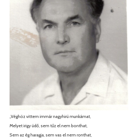
„Véghöz vittem immár nagyhirü munkámat,
Melyet irigy üdő, sem tűz el nem bonthat,
Sem az ég haragja, sem vas el nem ronthat,