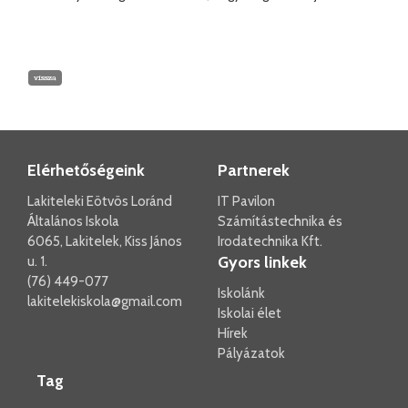
vissza
Elérhetőségeink
Partnerek
Lakiteleki Eötvös Loránd
IT Pavilon
Általános Iskola
Számítástechnika és
6065, Lakitelek, Kiss János
Irodatechnika Kft.
Gyors linkek
u. 1.
(76) 449-077
Iskolánk
lakitelekiskola@gmail.com
Iskolai élet
Hírek
Pályázatok
Tag