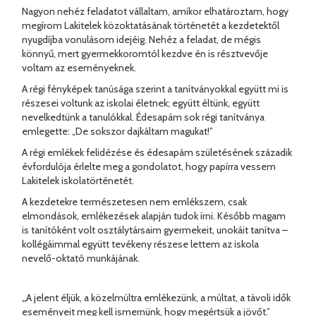
Nagyon nehéz feladatot vállaltam, amikor elhatároztam, hogy
megírom Lakitelek közoktatásának történetét a kezdetektől
nyugdíjba vonulásom idejéig. Nehéz a feladat, de mégis
könnyű, mert gyermekkoromtól kezdve én is résztvevője
voltam az eseményeknek.
A régi fényképek tanúsága szerint a tanítványokkal együtt mi is
részesei voltunk az iskolai életnek; együtt éltünk, együtt
nevelkedtünk a tanulókkal. Édesapám sok régi tanítványa
emlegette: „De sokszor dajkáltam magukat!”
A régi emlékek felidézése és édesapám születésének századik
évfordulója érlelte meg a gondolatot, hogy papírra vessem
Lakitelek iskolatörténetét.
A kezdetekre természetesen nem emlékszem, csak
elmondások, emlékezések alapján tudok írni. Később magam
is tanítóként volt osztálytársaim gyermekeit, unokáit tanítva –
kollégáimmal együtt tevékeny részese lettem az iskola
nevelő-oktató munkájának.
„
A jelent éljük, a közelmúltra emlékezünk, a múltat, a távoli idők
eseményeit meg kell ismernünk, hogy megértsük a jövőt.”