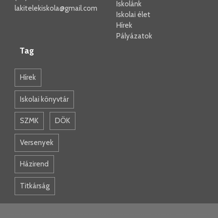
Iskolánk
lakitelekiskola@gmail.com
Iskolai élet
Hírek
Pályázatok
Tag
Hírek
Iskolai könyvtár
SZMK
DÖK
Versenyek
Házirend
Titkárság