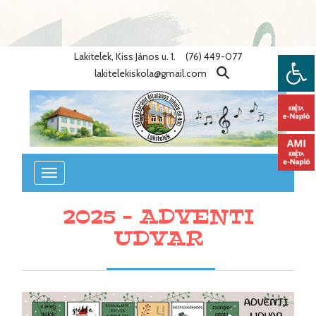
Warning
: Undefined variable $lang_id in
/home/eotvosiskola/public_html/lib/nyelvek.php
on line
86
Lakitelek, Kiss János u. 1.
(76) 449-077
lakitelekiskola@gmail.com
Toggle
navigation
2025 - ADVENTI
UDVAR