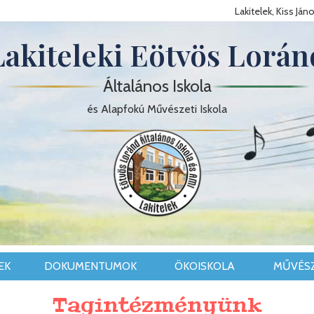
Lakitelek, Kiss János
Lakiteleki Eötvös Lorán
Általános Iskola
és Alapfokú Művészeti Iskola
EK
DOKUMENTUMOK
ÖKOISKOLA
MŰVÉSZ
Tagintézményünk