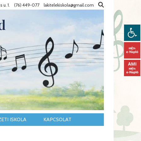
 u. 1.
(76) 449-077
lakitelekiskola@gmail.com
d
ETI ISKOLA
KAPCSOLAT