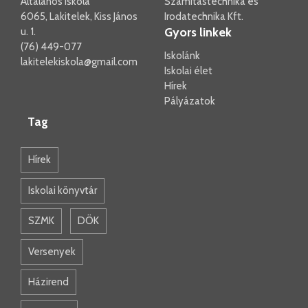
Általános Iskola
Számítástechnika és
6065, Lakitelek, Kiss János
Irodatechnika Kft.
Gyors linkek
u. 1.
(76) 449-077
Iskolánk
lakitelekiskola@gmail.com
Iskolai élet
Hírek
Pályázatok
Tag
Hírek
Iskolai könyvtár
SZMK
DÖK
Versenyek
Házirend