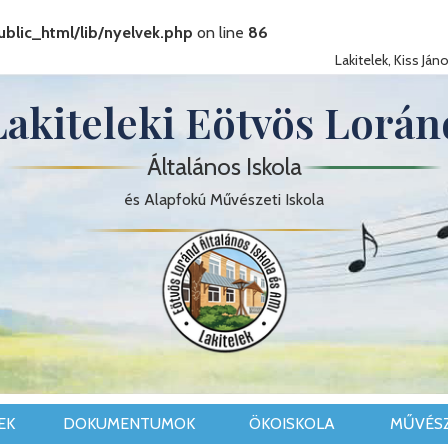
blic_html/lib/nyelvek.php
on line
86
Lakitelek, Kiss János
Lakiteleki Eötvös Lorán
Általános Iskola
és Alapfokú Művészeti Iskola
EK
DOKUMENTUMOK
ÖKOISKOLA
MŰVÉSZ