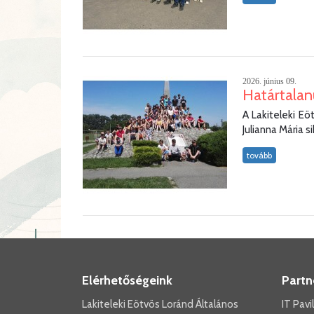
2026. június 09.
Határtalan
A Lakiteleki Eö
Julianna Mária s
tovább
Elérhetőségeink
Partn
Lakiteleki Eötvös Loránd Általános
IT Pav