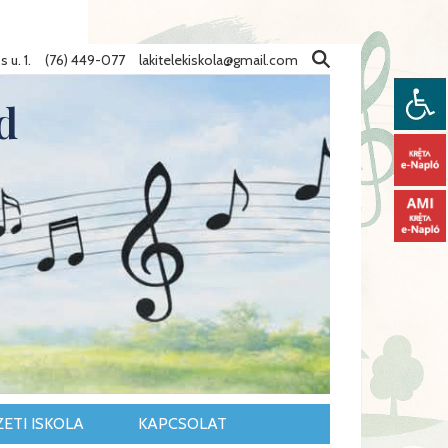
 u. 1.
(76) 449-077
lakitelekiskola@gmail.com
d
ETI ISKOLA
KAPCSOLAT