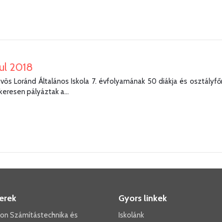
ul 2018
tvös Loránd Általános Iskola 7. évfolyamának 50 diákja és osztályfő
ikeresen pályáztak a...
erek
Gyors linkek
ilon Számítástechnika és
Iskolánk