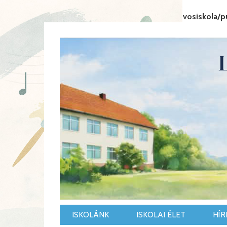
Warning
: Undefined variable $lang_id in
/home/eotvosiskola/pu
ISKOLÁNK
ISKOLAI ÉLET
HÍR