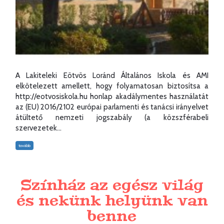
A Lakiteleki Eötvös Loránd Általános Iskola és AMI
elkötelezett amellett, hogy folyamatosan biztosítsa a
http://eotvosiskola.hu honlap akadálymentes használatát
az (EU) 2016/2102 európai parlamenti és tanácsi irányelvet
átültető nemzeti jogszabály (a közszférabeli
szervezetek...
tovább
Színház az egész világ
és nekünk helyünk van
benne