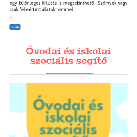
egy különleges kiállítás is megtekinthető „Szörnyek vagy
csak félreértett állatok” címmel.
...
tovább
Óvodai és iskolai
szociális segítő