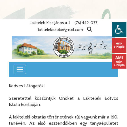
Warning
: Undefined variable $lang_id in
/home/eotvosiskola/public_html/lib/nyelvek.php
on line
86
Lakitelek, Kiss János u. 1.
(76) 449-077
lakitelekiskola@gmail.com
Toggle
navigation
Kedves Látogatók!
Szeretettel köszöntjük Önöket a Lakiteleki Eötvös
Iskola honlapján.
A lakiteleki oktatás történetének túl vagyunk már a 160.
tanévén. Az első esztendőkben egy tanyaépületet