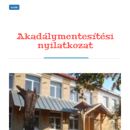
tovább
Akadálymentesítési
nyilatkozat