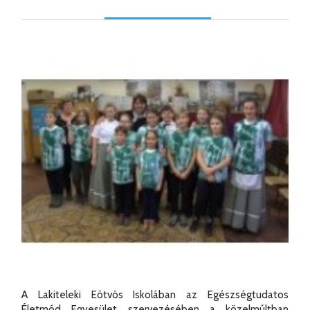
A Lakiteleki Eötvös Iskolában az Egészségtudatos
Életmód Egyesület szervezésében a közelmúltban