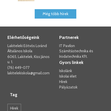
Még több hírek
Elérhetőségeink
Partnerek
Lakiteleki Eötvös Loránd
IT Pavilon
Általános Iskola
Számítástechnika és
Irodatechnika Kft.
6065, Lakitelek, Kiss János
u. 1.
Gyors linkek
(76) 449-077
Iskolánk
lakitelekiskola@gmail.com
Iskolai élet
Hírek
Pályázatok
Tag
Hírek