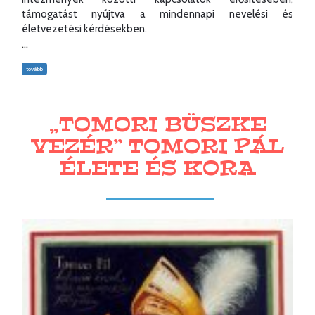
támogatást nyújtva a mindennapi nevelési és
életvezetési kérdésekben.
...
tovább
„TOMORI BÜSZKE
VEZÉR” TOMORI PÁL
ÉLETE ÉS KORA