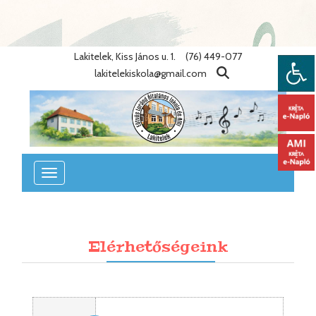
Warning
: Undefined variable $lang_id in
/home/eotvosiskola/public_html/lib/nyelvek.php
on line
86
Lakitelek, Kiss János u. 1.
(76) 449-077
lakitelekiskola@gmail.com
Toggle
navigation
Elérhetőségeink