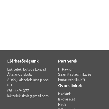
Elérhetőségeink
Partnerek
Lakiteleki Eötvös Loránd
IT Pavilon
Általános Iskola
Számítástechnika és
Irodatechnika Kft.
6065, Lakitelek, Kiss János
u. 1.
Gyors linkek
(76) 449-077
Iskolánk
lakitelekiskola@gmail.com
Iskolai élet
Hírek