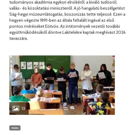
tudományos akadémia egykori elnökéről, a kiváló tudósról,
vallás- és közoktatási miniszterről. A jó hangulatú beszélgetést
Ság-hegyi múzeumlátogatás, koszorúzás tette teljessé. Ezen a
hegyen végezte 1891-ben az általa feltalált ingával az első
pontos méréseket Eötvös. Az intézmények vezetői további
együttműködésükről döntve Lakitelekre kaptak meghívást 2026
tavaszára.
13
vissza