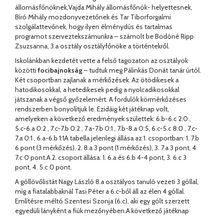
állomásfőnöknek,Vajda Mihály állomásfőnök- helyettesnek,
Bíró Mihály mozdonyvezetőnek és Tar Tiborforgalmi
szolgálattevőnek, hogy ilyen élménydús és tartalmas
programot szerveztekszámunkra – számolt be Bodóné Ripp
Zsuzsanna, 3.a osztály osztályfőnöke a történtekről.
Iskolánkban kezdetét vette a felső tagozaton az osztályok
közötti
focibajnokság
– tudtuk meg Pálinkás Donát tanár úrtól.
Két csoportban zajlanak a mérkőzések. Az ötödikesek a
hatodikosokkal, a hetedikesek pedig a nyolcadikosokkal
játszanak a végső győzelemért. A fordulók körmérkőzéses
rendszerben bonyolítjuk le. Ezidáig két játéknap volt,
amelyeken a következő eredmények születtek: 6.b-6.c 2:0 ,
5.c-6.a 0:2 , 7.c-7.b 0:2 , 7.a-7.b 0:1 , 7.b-8.a 0:5, 6.c-5.c 8:0 , 7.c-
7.a 0:1 , 6.a-6.b 1:1A tabella jelenlegi állása az 1. csoportban: 1. 7.b
6 pont (3 mérkőzés), 2. 8.a 3 pont (1 mérkőzés), 3. 7.a 3 pont, 4.
7.c 0 pont.A 2. csoport állása: 1. 6.a és 6.b 4-4 pont, 3. 6.c 3
pont, 4. 5.c 0 pont.
A góllövőlistát Nagy László 8.a osztályos tanuló vezeti 3 góllal,
míg a fiatalabbaknál Tasi Péter a 6.c-ből áll az élen 4 góllal.
Említésre méltó Szentesi Szonja (6.c), aki egy gólt szerzett
egyedüli lányként a fiúk mezőnyében.A következő játéknap