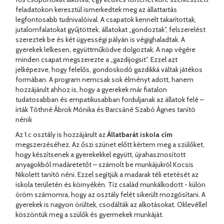
feladatokon keresztül ismerkedtek meg az állattartás
legfontosabb tudnivalóival. A csapatok kennelt takarítottak,
jutalomfalatokat gyűjtöttek, állatokat „gondoztak”, felszerelést
szereztek be és két ügyességi pályán is végighaladtak. A
gyerekek lelkesen, együttműködve dolgoztak. A nap végére
minden csapat megszerezte a „gazdijogsit”. Ezzel azt
jelképezve, hogy felelős, gondoskodó gazdikká váltak játékos
formában. A program nemcsak sok élményt adott, hanem
hozzájárult ahhoz is, hogy a gyerekek már fiatalon
tudatosabban és empatikusabban forduljanak az állatok felé –
írták Tóthné Ábrok Mónika és Barcsáné Szabó Ágnes tanító
nénik
Az 1.c osztály is hozzájárult az
Állatbarát iskola cím
megszerzéséhez. Az őszi szünet előtt kértem meg a szülőket,
hogy készítsenek a gyerekekkel együtt, újrahasznosított
anyagokból madáretetőt – számolt be munkájukról Kocsis
Nikolett tanító néni. Ezzel segítjük a madarak téli etetését az
iskola területén és környékén. Tíz család munkálkodott - külön
öröm számomra, hogy az osztály felét sikerült mozgósítani. A
gyerekek is nagyon örültek, csodálták az alkotásokat. Oklevéllel
köszöntük meg a szülők és gyermekek munkáját.