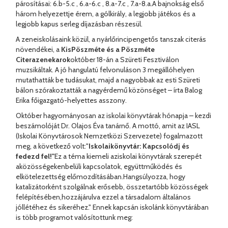
párosításai: 6.b-5.c , 6.a-6.c , 8.a-7.c , 7.a-8.a.A bajnokság első
három helyezettje érem, a gólkirály, a legjobb játékos és a
legjobb kapus serleg díjazásban részesül.
A zeneiskolásaink közül, a nyárlőrincipengetős tanszak citerás
növendékei, a
KisPöszméte és a Pöszméte
Citerazenekarok
október 18-án a Szüreti Fesztiválon
muzsikáltak. A jó hangulatú felvonuláson 3 megállóhelyen
mutathatták be tudásukat, majd a nagyobbak az esti Szüreti
bálon szórakoztatták a nagyérdemű közönséget – írta Balog
Erika főigazgató-helyettes asszony.
Október hagyományosan az iskolai könyvtárak hónapja – kezdi
beszámolóját Dr. Olajos Éva tanárnő. A mottó, amit az IASL
(Iskolai Könyvtárosok Nemzetközi Szervezete) fogalmazott
meg, a következő volt:"
Iskolaikönyvtár: Kapcsolódj és
fedezd fel!"
Ez a téma kiemeli aziskolai könyvtárak szerepét
aközösségekenbelüli kapcsolatok, együttműködés és
elkötelezettség előmozdításában.Hangsúlyozza, hogy
katalizátorként szolgálnak erősebb, összetartóbb közösségek
felépítésében,hozzájárulva ezzel a társadalom általános
jóllétéhez és sikeréhez." Ennek kapcsán iskolánk könyvtárában
is több programot valósítottunk meg: