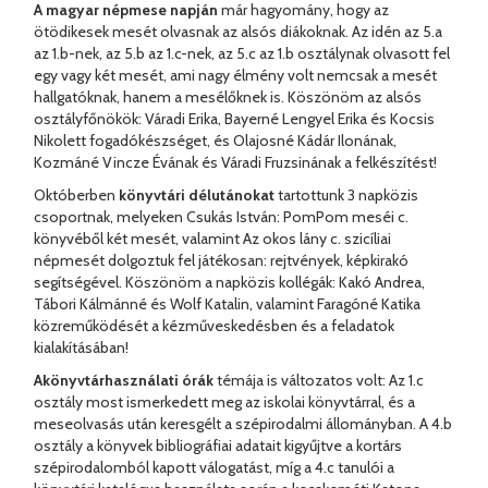
A magyar népmese napján
már hagyomány, hogy az
ötödikesek mesét olvasnak az alsós diákoknak. Az idén az 5.a
az 1.b-nek, az 5.b az 1.c-nek, az 5.c az 1.b osztálynak olvasott fel
egy vagy két mesét, ami nagy élmény volt nemcsak a mesét
hallgatóknak, hanem a mesélőknek is. Köszönöm az alsós
osztályfőnökök: Váradi Erika, Bayerné Lengyel Erika és Kocsis
Nikolett fogadókészséget, és Olajosné Kádár Ilonának,
Kozmáné Vincze Évának és Váradi Fruzsinának a felkészítést!
Októberben
könyvtári délutánokat
tartottunk 3 napközis
csoportnak, melyeken Csukás István: PomPom meséi c.
könyvéből két mesét, valamint Az okos lány c. szicíliai
népmesét dolgoztuk fel játékosan: rejtvények, képkirakó
segítségével. Köszönöm a napközis kollégák: Kakó Andrea,
Tábori Kálmánné és Wolf Katalin, valamint Faragóné Katika
közreműködését a kézműveskedésben és a feladatok
kialakításában!
Akönyvtárhasználati órák
témája is változatos volt: Az 1.c
osztály most ismerkedett meg az iskolai könyvtárral, és a
meseolvasás után keresgélt a szépirodalmi állományban. A 4.b
osztály a könyvek bibliográfiai adatait kigyűjtve a kortárs
szépirodalomból kapott válogatást, míg a 4.c tanulói a