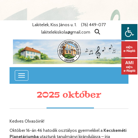
Warning
: Undefined variable $lang_id in
/home/eotvosiskola/public_html/lib/nyelvek.php
on line
86
Lakitelek, Kiss János u. 1.
(76) 449-077
lakitelekiskola@gmail.com
Toggle
navigation
2025 október
Kedves Olvasóink!
Október 16-án 46 hatodik osztályos gyermekkel a
Kecskeméti
Planetáriumba
utaztunk tanulmányi kirándulásra – írja