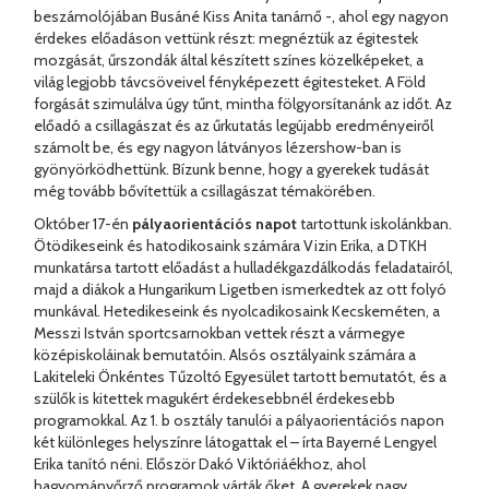
beszámolójában Busáné Kiss Anita tanárnő -, ahol egy nagyon
érdekes előadáson vettünk részt: megnéztük az égitestek
mozgását, űrszondák által készített színes közelképeket, a
világ legjobb távcsöveivel fényképezett égitesteket. A Föld
forgását szimulálva úgy tűnt, mintha fölgyorsítanánk az időt. Az
előadó a csillagászat és az űrkutatás legújabb eredményeiről
számolt be, és egy nagyon látványos lézershow-ban is
gyönyörködhettünk. Bízunk benne, hogy a gyerekek tudását
még tovább bővítettük a csillagászat témakörében.
Október 17-én
pályaorientációs napot
tartottunk iskolánkban.
Ötödikeseink és hatodikosaink számára Vizin Erika, a DTKH
munkatársa tartott előadást a hulladékgazdálkodás feladatairól,
majd a diákok a Hungarikum Ligetben ismerkedtek az ott folyó
munkával. Hetedikeseink és nyolcadikosaink Kecskeméten, a
Messzi István sportcsarnokban vettek részt a vármegye
középiskoláinak bemutatóin. Alsós osztályaink számára a
Lakiteleki Önkéntes Tűzoltó Egyesület tartott bemutatót, és a
szülők is kitettek magukért érdekesebbnél érdekesebb
programokkal. Az 1. b osztály tanulói a pályaorientációs napon
két különleges helyszínre látogattak el – írta Bayerné Lengyel
Erika tanító néni. Először Dakó Viktóriáékhoz, ahol
hagyományőrző programok várták őket. A gyerekek nagy