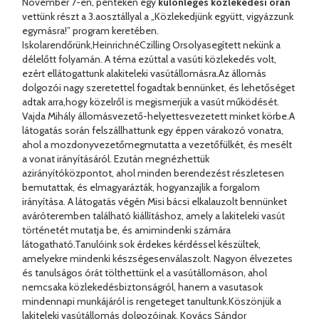
November 7-én, pénteken egy
különleges közlekedési órán
vettünk részt a 3.aosztállyal a „Közlekedjünk együtt, vigyázzunk
egymásra!” program keretében.
Iskolarendőrünk,HeinrichnéCzilling Orsolyasegített nekünk a
délelőtt folyamán. A téma ezúttal a vasúti közlekedés volt,
ezért ellátogattunk alakiteleki vasútállomásra.Az állomás
dolgozói nagy szeretettel fogadtak bennünket, és lehetőséget
adtak arra,hogy közelről is megismerjük a vasút működését.
Vajda Mihály állomásvezető-helyettesvezetett minket körbe.A
látogatás során felszállhattunk egy éppen várakozó vonatra,
ahol a mozdonyvezetőmegmutatta a vezetőfülkét, és mesélt
a vonat irányításáról. Ezután megnézhettük
azirányítóközpontot, ahol minden berendezést részletesen
bemutattak, és elmagyarázták, hogyanzajlik a forgalom
irányítása. A látogatás végén Misi bácsi elkalauzolt bennünket
aváróteremben található kiállításhoz, amely a lakiteleki vasút
történetét mutatja be, és amimindenki számára
látogatható.Tanulóink sok érdekes kérdéssel készültek,
amelyekre mindenki készségesenválaszolt. Nagyon élvezetes
és tanulságos órát tölthettünk el a vasútállomáson, ahol
nemcsaka közlekedésbiztonságról, hanem a vasutasok
mindennapi munkájáról is rengeteget tanultunk.Köszönjük a
lakiteleki vasútállomás dolgozóinak, Kovács Sándor