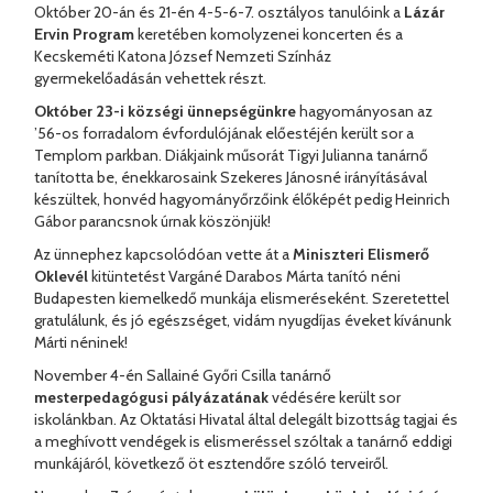
Október 20-án és 21-én 4-5-6-7. osztályos tanulóink a
Lázár
Ervin Program
keretében komolyzenei koncerten és a
Kecskeméti Katona József Nemzeti Színház
gyermekelőadásán vehettek részt.
Október 23-i községi ünnepségünkre
hagyományosan az
’56-os forradalom évfordulójának előestéjén került sor a
Templom parkban. Diákjaink műsorát Tigyi Julianna tanárnő
tanította be, énekkarosaink Szekeres Jánosné irányításával
készültek, honvéd hagyományőrzőink élőképét pedig Heinrich
Gábor parancsnok úrnak köszönjük!
Az ünnephez kapcsolódóan vette át a
Miniszteri Elismerő
Oklevél
kitüntetést Vargáné Darabos Márta tanító néni
Budapesten kiemelkedő munkája elismeréseként. Szeretettel
gratulálunk, és jó egészséget, vidám nyugdíjas éveket kívánunk
Márti néninek!
November 4-én Sallainé Győri Csilla tanárnő
mesterpedagógusi pályázatának
védésére került sor
iskolánkban. Az Oktatási Hivatal által delegált bizottság tagjai és
a meghívott vendégek is elismeréssel szóltak a tanárnő eddigi
munkájáról, következő öt esztendőre szóló terveiről.