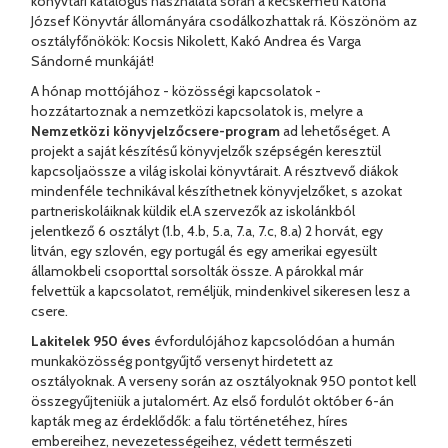
könyvtári katalógus használata során a kecskeméti Katona
József Könyvtár állományára csodálkozhattak rá. Köszönöm az
osztályfőnökök: Kocsis Nikolett, Kakó Andrea és Varga
Sándorné munkáját!
A hónap mottójához - közösségi kapcsolatok -
hozzátartoznak a nemzetközi kapcsolatok is, melyre a
Nemzetközi könyvjelzőcsere-program
ad lehetőséget. A
projekt a saját készítésű könyvjelzők szépségén keresztül
kapcsoljaössze a világ iskolai könyvtárait. A résztvevő diákok
mindenféle technikával készíthetnek könyvjelzőket, s azokat
partneriskoláiknak küldik el.A szervezők az iskolánkból
jelentkező 6 osztályt (1.b, 4.b, 5.a, 7.a, 7.c, 8.a) 2 horvát, egy
litván, egy szlovén, egy portugál és egy amerikai egyesült
államokbeli csoporttal sorsolták össze. A párokkal már
felvettük a kapcsolatot, reméljük, mindenkivel sikeresen lesz a
csere.
Lakitelek 950 éves
évfordulójához kapcsolódóan a humán
munkaközösség pontgyűjtő versenyt hirdetett az
osztályoknak. A verseny során az osztályoknak 950 pontot kell
összegyűjteniük a jutalomért. Az első fordulót október 6-án
kapták meg az érdeklődők: a falu történetéhez, híres
embereihez, nevezetességeihez, védett természeti