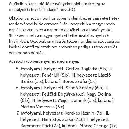
értékeihez kapcsolódó rejtvényeket oldhatnak meg az
osztályok (a leadási határidő nov. 30.).
Október és november hónapban zajlanak az
anyanyelvi hetek
rendezvényei is. November 13-án ünnepeltük a magyar nyelv
napját, hiszen ezen a napon fogadták el azt a törvénycikket
1844-ben, mely a magyar nyelvet tette hivatalos nyelvvé
hazánkban. Októberben a felsős tollbamondás és szövegértés
írásbeli döntői zajlottak, novemberben pedig a szépolvasó és
versmondó döntők.
Aszépolvasó versenyének eredményei:
évfolyam
I. helyezett: Gortva Boglárka (5.b), II.
helyezett: Fehér Lili (5.b), III. helyezett: László
Balázs (5.a), különdíj: Boros Zsófia (5.c)
évfolyam
I. helyezett: Szabó Zétény (6.a), II.
helyezett: Felföldi Boglárka (6.c), Nagy Dorina
(6.b), III. helyezett: Major Dominik (5.a), különdíj:
Márton Vanessza (6.c)
évfolyam
I. helyezett: Kerekes Jázmin (7.b), II.
helyezett: Harmatos Zorka (7.c), III. helyezett:
Kammerer Erick (7.a), különdíj: Mócza Csenge (7.c)