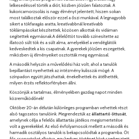
lelkesedéssel törték a diót, közben jóízűen falatoztak. A
kukoricamorzsolás is nagy élményt jelentett, hiszen sokan
most találkoztak először ezzel a őszi munkával. A legnagyobb
sikert a tökfaragás aratta, kreatívabbnál kreatívabb
töklámpásokat készítettek, közösen alkottak és vidáman
segítettek egymásnak.A délelőttöt tovább színesítette az
illatozó sült tök és a sült alma, amelyekkel a vendéglátók
kedveskedtek a kis csapatnak. A gyerekek jóízűen eszegettek,
miközben új élményeiket osztották meg egymással.
A második helyszín a művelődési ház volt, ahol a tanulók
bepillantást nyerhettek az intézmény kulisszái mögé. A
színpadon együtt játszhattak, énekelhettek és átélhették,
milyen érzés reflektorfényben állni.
Köszönjük a tartalmas, élményekben gazdag napot minden
közreműködőnek!
Október 20-án délután különleges programban vehettek részt
alsó tagozatos tanulóink. Megrendeztük az
állattartó öttusát
,
amelynek célja a felelős állattartás játékos megismertetése
volt a gyerekekkel. Az első évfolyamosok mellett a második és
harmadik osztályos tanulók is bekapcsolódtak a programba. Öt
fős csoportokat alkotva, egy kedves történet köré szerkesztett