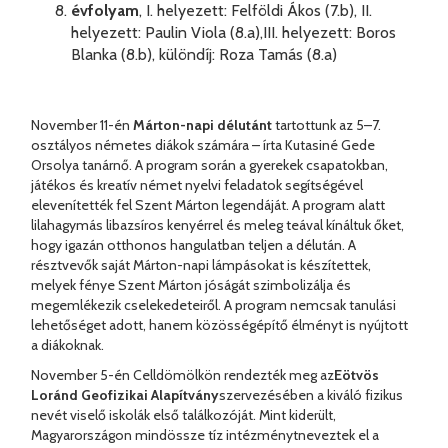
évfolyam
, I. helyezett: Felföldi Ákos (7.b), II.
helyezett: Paulin Viola (8.a),III. helyezett: Boros
Blanka (8.b), különdíj: Roza Tamás (8.a)
November 11-én
Márton-napi délutánt
tartottunk az 5–7.
osztályos németes diákok számára – írta Kutasiné Gede
Orsolya tanárnő. A program során a gyerekek csapatokban,
játékos és kreatív német nyelvi feladatok segítségével
elevenítették fel Szent Márton legendáját. A program alatt
lilahagymás libazsíros kenyérrel és meleg teával kínáltuk őket,
hogy igazán otthonos hangulatban teljen a délután. A
résztvevők saját Márton-napi lámpásokat is készítettek,
melyek fénye Szent Márton jóságát szimbolizálja és
megemlékezik cselekedeteiről. A program nemcsak tanulási
lehetőséget adott, hanem közösségépítő élményt is nyújtott
a diákoknak.
November 5-én Celldömölkön rendezték meg az
Eötvös
Loránd Geofizikai Alapítvány
szervezésében a kiváló fizikus
nevét viselő iskolák első találkozóját. Mint kiderült,
Magyarországon mindössze tíz intézménytneveztek el a