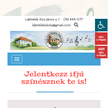
Warning
: Undefined variable $lang_id in
/home/eotvosiskola/public_html/lib/nyelvek.php
on line
86
Lakitelek, Kiss János u. 1.
(76) 449-077
lakitelekiskola@gmail.com
Toggle
navigation
Jelentkezz ifjú
színésznek te is!