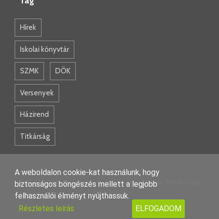
Tag
Hírek
Iskolai könyvtár
SZMK
DÖK
Versenyek
Házirend
Titkárság
A weboldalon cookie-kat használunk, hogy
© 2017 Lakiteleki Eötvös Loránd Általános Iskola. Minden jog
biztonságos böngészés mellett a legjobb
fenntartva.
felhasználói élményt nyújthassuk.
Részletes leírás
ELFOGADOM