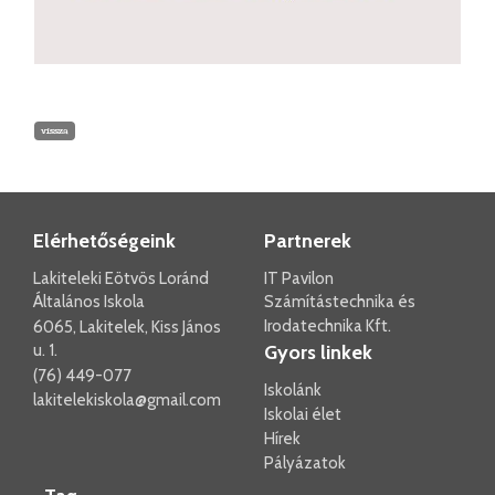
vissza
Elérhetőségeink
Partnerek
Lakiteleki Eötvös Loránd
IT Pavilon
Általános Iskola
Számítástechnika és
Irodatechnika Kft.
6065, Lakitelek, Kiss János
u. 1.
Gyors linkek
(76) 449-077
Iskolánk
lakitelekiskola@gmail.com
Iskolai élet
Hírek
Pályázatok