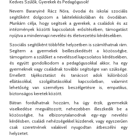
Kedves Szülők, Gyerekek és Pedagógusok!
Nevem Baranyiné Rácz Nóra, óvodai és iskolai szociális
segítőként dolgozom a lakitelekiiskolában és óvodában.
Munkám célja, hogy segítsek a gyerekek, a családok és az
intézmények közötti kapcsolatok erősítésében, támogatást
nyújtva a mindennapi nevelési és életvezetési kérdésekben.
Szociális segítőként többféle helyzetben is számíthatnak rám.
Segítem a gyermekek beilleszkedését a közösségbe,
támogatom a szülőket a neveléssel kapcsolatos kérdésekben,
és együtt gondolkodom a pedagógusokkal akkor, ha egy
gyermeknek vagy családnak további segítségre van szüksége.
Emellett tájékoztatást és tanácsot adok különböző
ellátásokkal, szolgáltatásokkal kapcsolatban, valamint
lehetőség van személyes beszélgetésre is, empatikus,
biztonságos keretek között.
Bátran fordulhatnak hozzám, ha úgy érzik, gyermekük
viselkedése megváltozott, nehezebben illeszkedik be a
közösségbe, ha elbizonytalanodnak egy-egy nevelési
kérdésben, családi nehézségekkel küzdenek, vagy egyszerűen
csak szeretnének valakivel nyugodtan átbeszélni egy
helyzetet.