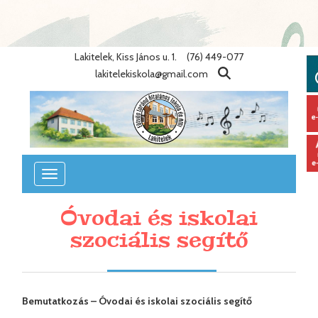
Warning
: Undefined variable $lang_id in
/home/eotvosiskola/public_html/lib/nyelvek.php
on line
86
Lakitelek, Kiss János u. 1.
(76) 449-077
lakitelekiskola@gmail.com
Toggle
navigation
Óvodai és iskolai
szociális segítő
Bemutatkozás – Óvodai és iskolai szociális segítő