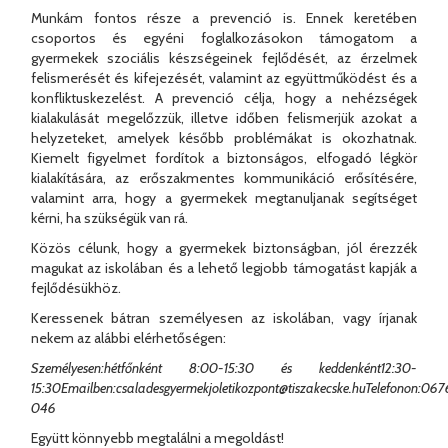
Munkám fontos része a prevenció is. Ennek keretében
csoportos és egyéni foglalkozásokon támogatom a
gyermekek szociális készségeinek fejlődését, az érzelmek
felismerését és kifejezését, valamint az együttműködést és a
konfliktuskezelést. A prevenció célja, hogy a nehézségek
kialakulását megelőzzük, illetve időben felismerjük azokat a
helyzeteket, amelyek később problémákat is okozhatnak.
Kiemelt figyelmet fordítok a biztonságos, elfogadó légkör
kialakítására, az erőszakmentes kommunikáció erősítésére,
valamint arra, hogy a gyermekek megtanuljanak segítséget
kérni, ha szükségük van rá.
Közös célunk, hogy a gyermekek biztonságban, jól érezzék
magukat az iskolában és a lehető legjobb támogatást kapják a
fejlődésükhöz.
Keressenek bátran személyesen az iskolában, vagy írjanak
nekem az alábbi elérhetőségen:
Személyesen:hétfőnként 8:00-15:30 és keddenként12:30-
15:30
Emailben:
csaladesgyermekjoletikozpont@tiszakecske.hu
Telefonon:067
046
Együtt könnyebb megtalálni a megoldást!