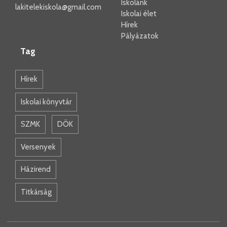
Iskolánk
lakitelekiskola@gmail.com
Iskolai élet
Hírek
Pályázatok
Tag
Hírek
Iskolai könyvtár
SZMK
DÖK
Versenyek
Házirend
Titkárság