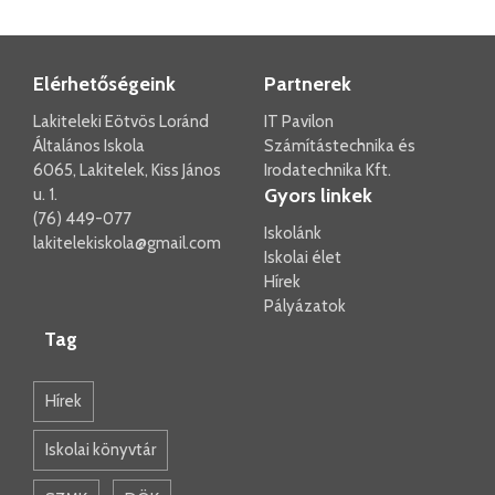
Elérhetőségeink
Partnerek
Lakiteleki Eötvös Loránd
IT Pavilon
Általános Iskola
Számítástechnika és
6065, Lakitelek, Kiss János
Irodatechnika Kft.
Gyors linkek
u. 1.
(76) 449-077
Iskolánk
lakitelekiskola@gmail.com
Iskolai élet
Hírek
Pályázatok
Tag
Hírek
Iskolai könyvtár