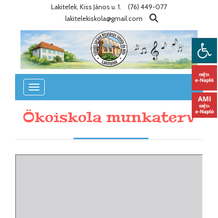
Lakitelek, Kiss János u. 1.
(76) 449-077
lakitelekiskola@gmail.com
Toggle
navigation
Ökoiskola munkaterv