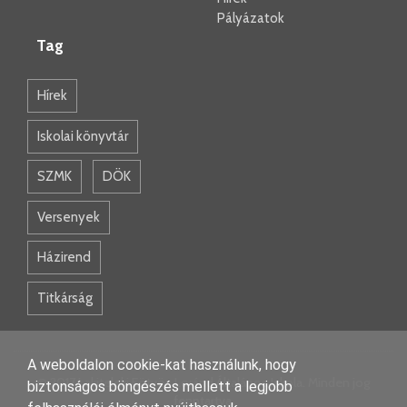
Pályázatok
Tag
Hírek
Iskolai könyvtár
SZMK
DÖK
Versenyek
Házirend
Titkárság
A weboldalon cookie-kat használunk, hogy
© 2017 Lakiteleki Eötvös Loránd Általános Iskola. Minden jog
biztonságos böngészés mellett a legjobb
fenntartva.