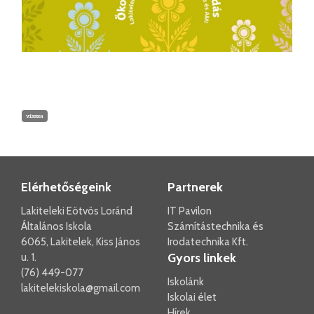
vissza
Elérhetőségeink
Partnerek
Lakiteleki Eötvös Loránd
IT Pavilon
Általános Iskola
Számítástechnika és
6065, Lakitelek, Kiss János
Irodatechnika Kft.
Gyors linkek
u. 1.
(76) 449-077
Iskolánk
lakitelekiskola@gmail.com
Iskolai élet
Hírek