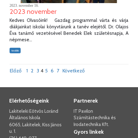
2023. november 16.
2023 november
Kedves Olvasóink! Gazdag programmal várta és várja
diákjainkat iskolai könyvtárunk a tanév elejétől. Dr. Olajos
Éva tanárnő vezetésével Benedek Elek születésnapja, A
népmese...
tovább
Előző
1
2
3
4
5
6
7
Következő
Elérhetőségeink
Partnerek
Lakiteleki Eötvös Loránd
IT Pavilon
Általános Iskola
Számítástechnika és
Irodatechnika Kft.
6065, Lakitelek, Kiss János
u. 1.
Gyors linkek