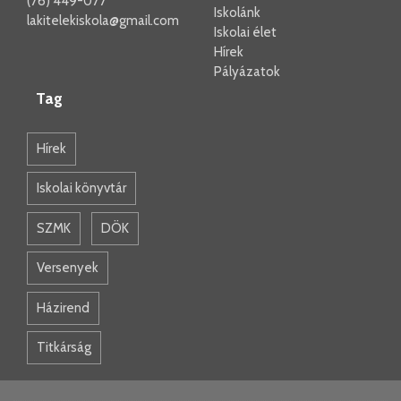
(76) 449-077
Iskolánk
lakitelekiskola@gmail.com
Iskolai élet
Hírek
Pályázatok
Tag
Hírek
Iskolai könyvtár
SZMK
DÖK
Versenyek
Házirend
Titkárság