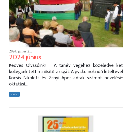
2024. június 21.
2024 június
Kedves Olvasóink! A tanév végéhez közeledve két
kollégánk tett minősítő vizsgát. A gyakornoki idő leteltével
Kocsis Nikolett és Zrínyi Apor adtak számot nevelési-
oktatási...
tovább