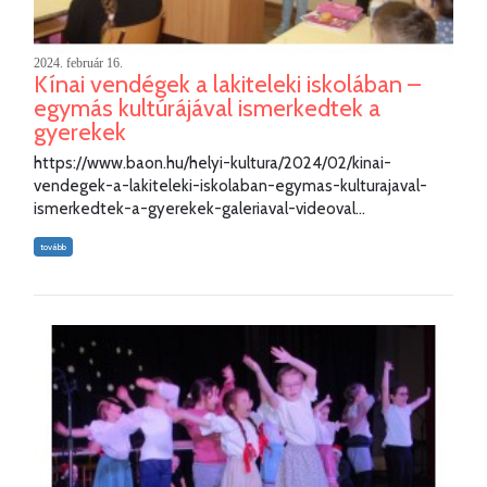
2024. február 16.
Kínai vendégek a lakiteleki iskolában –
egymás kultúrájával ismerkedtek a
gyerekek
https://www.baon.hu/helyi-kultura/2024/02/kinai-
vendegek-a-lakiteleki-iskolaban-egymas-kulturajaval-
ismerkedtek-a-gyerekek-galeriaval-videoval...
tovább