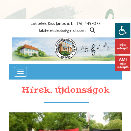
Warning
: Undefined variable $lang_id in
/home/eotvosiskola/public_html/lib/nyelvek.php
on line
86
Lakitelek, Kiss János u. 1.
(76) 449-077
lakitelekiskola@gmail.com
Toggle
navigation
Hírek, újdonságok