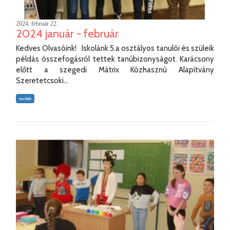
2024. február 22.
2024 január - február
Kedves Olvasóink! Iskolánk 5.a osztályos tanulói és szüleik
példás összefogásról tettek tanúbizonyságot. Karácsony
előtt a szegedi Mátrix Közhasznú Alapítvány
Szeretetcsoki...
tovább