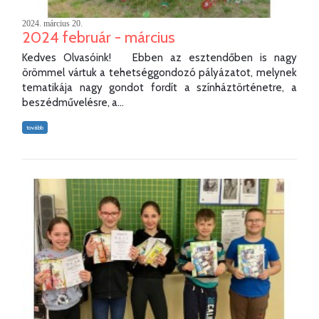
2024. március 20.
2024 február - március
Kedves Olvasóink! Ebben az esztendőben is nagy
örömmel vártuk a tehetséggondozó pályázatot, melynek
tematikája nagy gondot fordít a színháztörténetre, a
beszédművelésre, a...
tovább